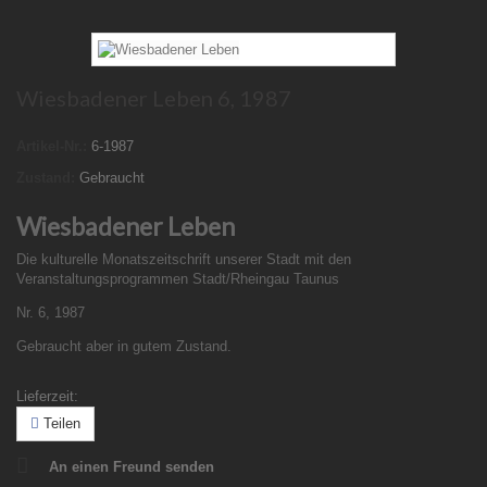
Wiesbadener Leben 6, 1987
Artikel-Nr.:
6-1987
Zustand:
Gebraucht
Wiesbadener Leben
Die kulturelle Monatszeitschrift unserer Stadt mit den
Veranstaltungsprogrammen Stadt/Rheingau Taunus
Nr. 6, 1987
Gebraucht aber in gutem Zustand.
Lieferzeit:
Teilen
An einen Freund senden