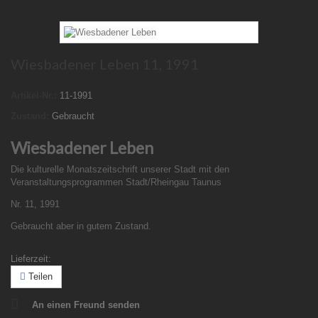
Wiesbadener Leben 11, 1991
Artikel-Nr.:
11-1991
Zustand:
Gebraucht
Wiesbadener Leben
Die kulturelle Monatszeitschrift unserer Stadt mit den
Veranstaltungsprogrammen Stadt/Rheingau Taunus
Nr. 11, 1991
Gebraucht aber in gutem Zustand.
Lieferzeit:
Teilen
An einen Freund senden