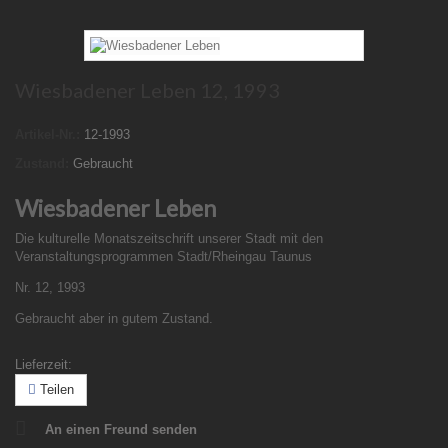
Wiesbadener Leben 12, 1993
Artikel-Nr.:
12-1993
Zustand:
Gebraucht
Wiesbadener Leben
Die kulturelle Monatszeitschrift unserer Stadt mit den
Veranstaltungsprogrammen Stadt/Rheingau Taunus
Nr. 12, 1993
Gebraucht aber in gutem Zustand.
Lieferzeit:
Teilen
An einen Freund senden