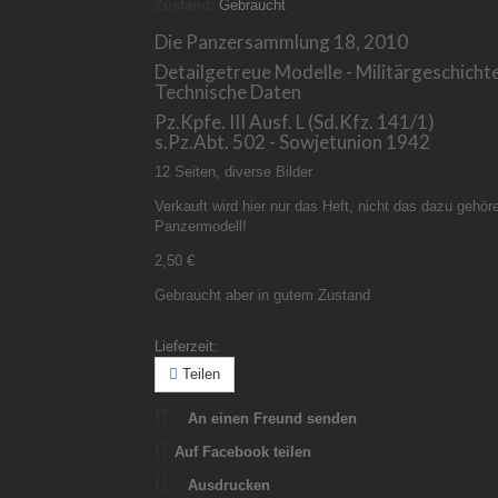
Zustand:
Gebraucht
Die Panzersammlung 18, 2010
Detailgetreue Modelle - Militärgeschichte
Technische Daten
Pz.Kpfe. III Ausf. L (Sd.Kfz. 141/1)
s.Pz.Abt. 502 - Sowjetunion 1942
12 Seiten, diverse Bilder
Verkauft wird hier nur das Heft, nicht das dazu gehör
Panzermodell!
2,50 €
Gebraucht aber in gutem Zustand
Lieferzeit:
Teilen
An einen Freund senden
Auf Facebook teilen
Ausdrucken