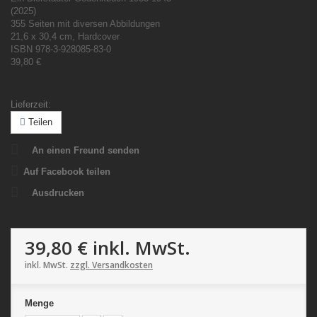
(2025)
355 Seiten mit diversen Abbildungen
21,6 x 30,4 cm, Hardcover
ISBN 978-3-928085-83-0
39,80 €
Lieferzeit:
Teilen
An einen Freund senden
Auf Facebook teilen
Ausdrucken
39,80 €
inkl. MwSt.
inkl. MwSt.
zzgl. Versandkosten
Menge