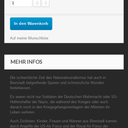
In den Warenkorb
Auf meine Wunschliste
MEHR INFOS
Die schreckliche Zeit des Nationalsozialismus hat auch in
Bierstadt tiefgreifende Spuren und schmerzliche Wunden
hinterlassen.
Es waren nicht nur Soldaten der Deutschen Wehrmacht oder SS-
Helfershelfer der Nazis, die während des Krieges oder auch
danach noch in den Kriegsgefangenenlagern der Alliierten ihr
Leben verloren.
Auch Zivilisten, Kinder, Frauen und Männer aus Bierstadt kamen
durch Angriffe der US-Air Force und der Royal Air Force der