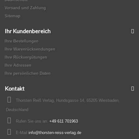
Versand und Zahlung
Sitemap
Ihr Kundenbereich
Ihre Bestellungen
Ihre Warenrücksendungen
Ihre Rückvergütungen
Ihre Adressen
Ihre persönlichen Daten
Kontakt
Thorsten Reiß Verlag, Hundsgasse 14, 65205 Wiesbaden,
Deutschland
Rufen Sie uns an:
+49 611 701963
E-Mail
info@thorsten-reiss-verlag.de