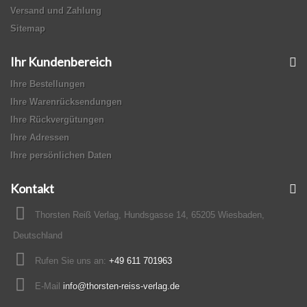
Versand und Zahlung
Sitemap
Ihr Kundenbereich
Ihre Bestellungen
Ihre Warenrücksendungen
Ihre Rückvergütungen
Ihre Adressen
Ihre persönlichen Daten
Kontakt
Thorsten Reiß Verlag, Hundsgasse 14, 65205 Wiesbaden,
Deutschland
Rufen Sie uns an:
+49 611 701963
E-Mail
info@thorsten-reiss-verlag.de