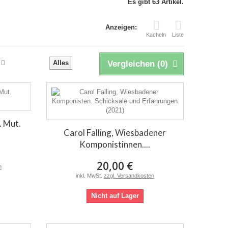
Es gibt 63 Artikel.
Anzeigen:
Kacheln
Liste
Alles
Vergleichen (
0
)
. Mut.
Carol Falling, Wiesbadener
Komponistinnen....
20,00 €
n
inkl. MwSt.
zzgl. Versandkosten
Nicht auf Lager