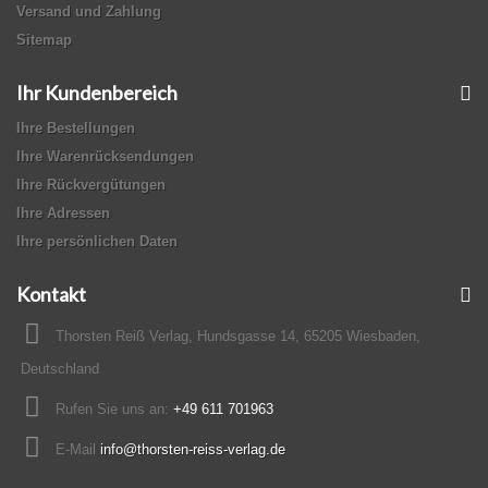
Versand und Zahlung
Sitemap
Ihr Kundenbereich
Ihre Bestellungen
Ihre Warenrücksendungen
Ihre Rückvergütungen
Ihre Adressen
Ihre persönlichen Daten
Kontakt
Thorsten Reiß Verlag, Hundsgasse 14, 65205 Wiesbaden,
Deutschland
Rufen Sie uns an:
+49 611 701963
E-Mail
info@thorsten-reiss-verlag.de