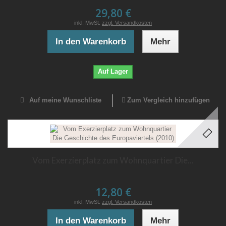
29,80 €
inkl. MwSt.
zzgl. Versandkosten
In den Warenkorb
Mehr
Auf Lager
Auf meine Wunschliste
Zum Vergleich hinzufügen
Vom Exerzierplatz zum Wohnquartier Die...
12,80 €
inkl. MwSt.
zzgl. Versandkosten
In den Warenkorb
Mehr