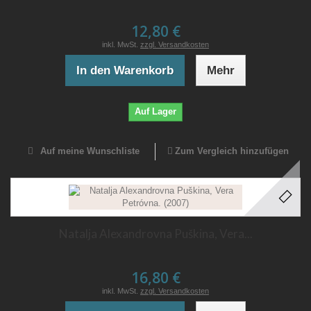
12,80 €
inkl. MwSt.
zzgl. Versandkosten
In den Warenkorb
Mehr
Auf Lager
Auf meine Wunschliste
Zum Vergleich hinzufügen
Natalja Alexandrovna Puškina, Vera...
16,80 €
inkl. MwSt.
zzgl. Versandkosten