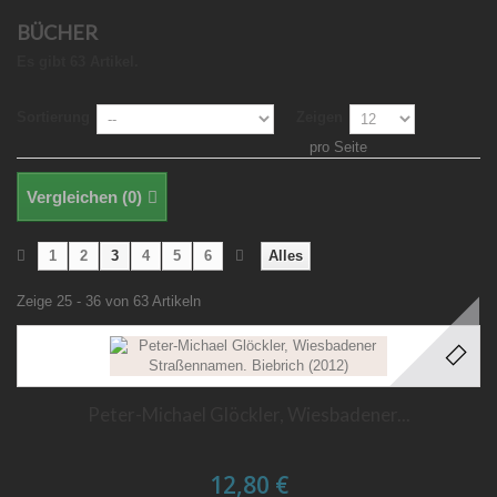
BÜCHER
Es gibt 63 Artikel.
Sortierung
Zeigen
pro Seite
Vergleichen (
0
)
1
2
3
4
5
6
Alles
Zeige 25 - 36 von 63 Artikeln
Peter-Michael Glöckler, Wiesbadener...
12,80 €