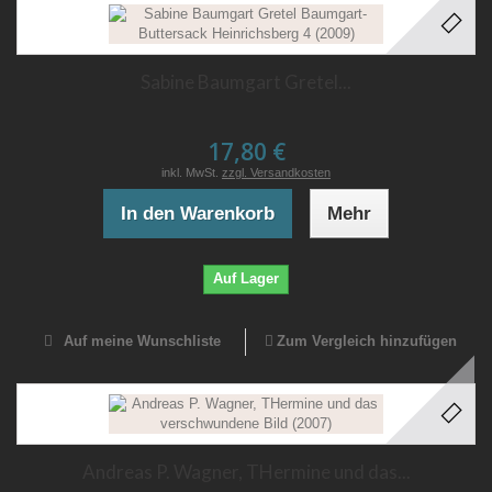
Sabine Baumgart Gretel...
17,80 €
inkl. MwSt.
zzgl. Versandkosten
In den Warenkorb
Mehr
Auf Lager
Auf meine Wunschliste
Zum Vergleich hinzufügen
Andreas P. Wagner, THermine und das...