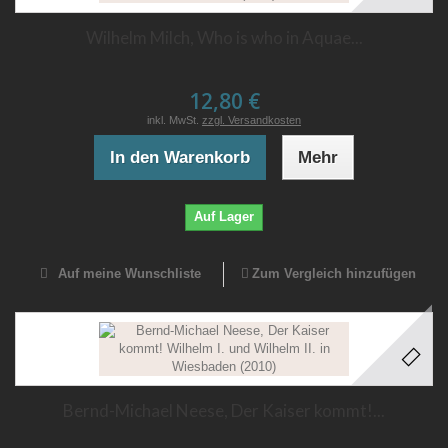
Wilhelm Milch, Who is who in Aquae...
12,80 €
inkl. MwSt.
zzgl. Versandkosten
In den Warenkorb
Mehr
Auf Lager
Auf meine Wunschliste
Zum Vergleich hinzufügen
Bernd-Michael Neese, Der Kaiser kommt!...