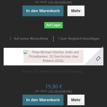
inkl. MwSt.
zzgl. Versandkosten
In den Warenkorb
Mehr
Auf Lager
Auf meine Wunschliste
Zum Vergleich hinzufügen
Peter-Michael Glöckler, Anilin und...
19,80 €
inkl. MwSt.
zzgl. Versandkosten
In den Warenkorb
Mehr