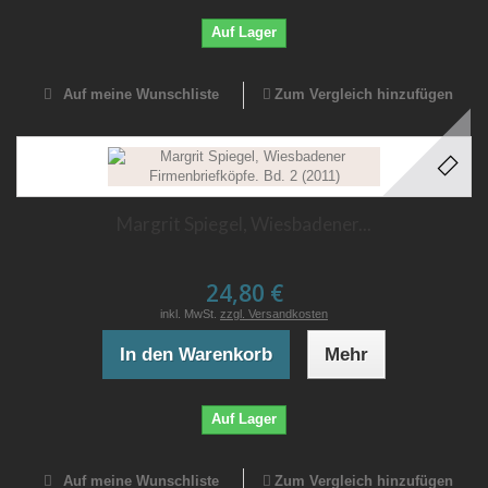
Auf Lager
Auf meine Wunschliste
Zum Vergleich hinzufügen
Margrit Spiegel, Wiesbadener...
24,80 €
inkl. MwSt.
zzgl. Versandkosten
In den Warenkorb
Mehr
Auf Lager
Auf meine Wunschliste
Zum Vergleich hinzufügen