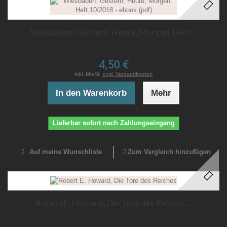
Wiesbaden. Gestern, Heute, Morgen. Heft...
4,50 €
inkl. MwSt.
zzgl. Versandkosten
In den Warenkorb
Mehr
Lieferbar sofort nach Zahlungseingang
Auf meine Wunschliste
Zum Vergleich hinzufügen
Robert E. Howard, Die Tore des Reiches...