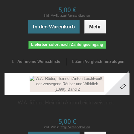
5,00 €
inkl. MwSt.
zzgl. Versandkosten
In den Warenkorb
Mehr
Lieferbar sofort nach Zahlungseingang
Auf meine Wunschliste
Zum Vergleich hinzufügen
W.A. Röder, Heinrich Anton Leichtweis, der...
5,00 €
inkl. MwSt.
zzgl. Versandkosten