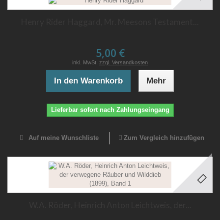
Henry Rider Haggard, Mr. Meesons Testament...
5,00 €
inkl. MwSt.
zzgl. Versandkosten
In den Warenkorb
Mehr
Lieferbar sofort nach Zahlungseingang
Auf meine Wunschliste
Zum Vergleich hinzufügen
W.A. Röder, Heinrich Anton Leichtweis, der...