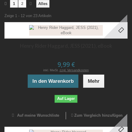
1
2
Alles
Zeige 1 - 12 von 23 Artikeln
Henry Rider Haggard, JESS (2021), eBook
9,99 €
inkl. MwSt.
zzgl. Versandkosten
In den Warenkorb
Mehr
Auf Lager
Auf meine Wunschliste
Zum Vergleich hinzufügen