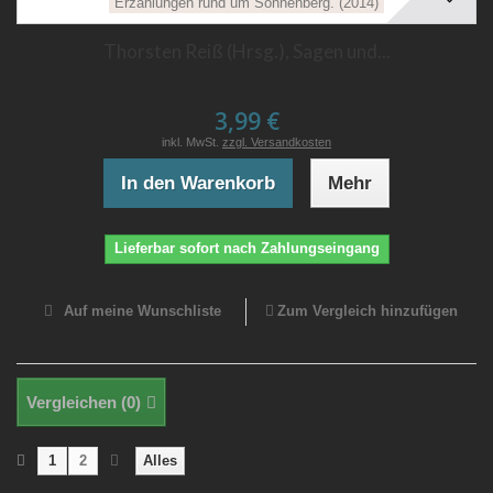
Thorsten Reiß (Hrsg.), Sagen und...
3,99 €
inkl. MwSt.
zzgl. Versandkosten
In den Warenkorb
Mehr
Lieferbar sofort nach Zahlungseingang
Auf meine Wunschliste
Zum Vergleich hinzufügen
Vergleichen (
0
)
1
2
Alles