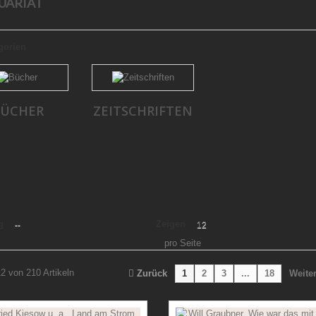
UARIAT
gorien
ÜCHER
ZEITSCHRIFTEN
g
Zeigen
--
12
pro Seite
12 von 210 Artikeln
Zurück
1
2
3
...
18
Weite