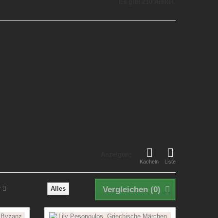
Es gibt 210 Artikel.
Anzeigen:
Kacheln
Liste
r
Alles
Vergleichen (
0
)