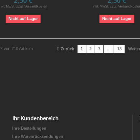
2,50 €
2,50 €
inkl. MwSt.
zzgl. Versandkosten
inkl. MwSt.
zzgl. Versandkoste
Nicht auf Lager
Nicht auf Lager
12 von 210 Artikeln
Zurück
1
2
3
...
18
Weite
Ihr Kundenbereich
Ihre Bestellungen
Ihre Warenrücksendungen