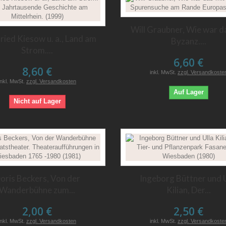
Will Graubner, Wie war d
ried Kiesow u. a., Land am
Byzanz....
Strom....
6,60 €
8,60 €
inkl. MwSt.
zzgl. Versandkoste
inkl. MwSt.
zzgl. Versandkosten
Auf Lager
Nicht auf Lager
oris Beckers, Von der
Ingeborg Büttner und U
Wanderbühne zum...
Kilian, Der...
2,00 €
2,50 €
inkl. MwSt.
zzgl. Versandkosten
inkl. MwSt.
zzgl. Versandkoste