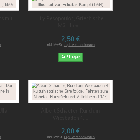
as mit
Lily Pesopoulos, Griechische
Märchen....
2,50 €
n
inkl. MwSt.
zzgl. Versandkosten
Auf Lager
lla
Albert Schaefer, Rund um
Wiesbaden 4....
2,00 €
n
inkl. MwSt.
zzgl. Versandkosten