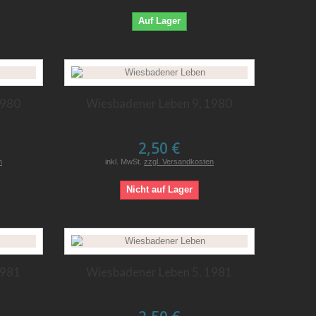
Auf Lager
1980
Wiesbadener Leben 9, 1980
2,50 €
n
inkl. MwSt.
zzgl. Versandkosten
Nicht auf Lager
1981
Wiesbadener Leben 5, 1981