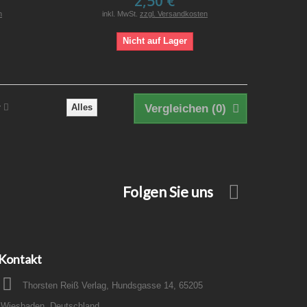
2,50 €
n
inkl. MwSt.
zzgl. Versandkosten
Nicht auf Lager
r
Alles
Vergleichen (
0
)
Folgen Sie uns
Kontakt
Thorsten Reiß Verlag, Hundsgasse 14, 65205
Wiesbaden, Deutschland