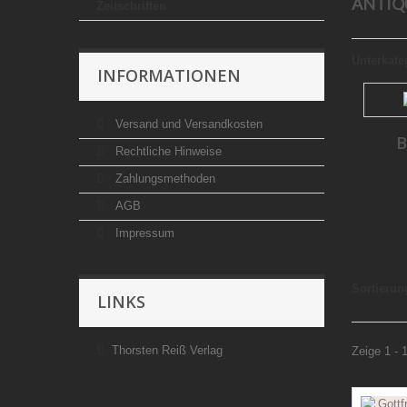
ANTIQ
Zeitschriften
Unterkate
INFORMATIONEN
Versand und Versandkosten
B
Rechtliche Hinweise
Zahlungsmethoden
AGB
Impressum
Sortierun
LINKS
Thorsten Reiß Verlag
Zeige 1 - 