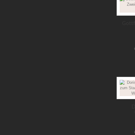
Gottf
D