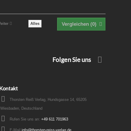
eiter
Alles
Vergleichen (
0
)
Folgen Sie uns
Kontakt
Thorsten Reiß Verlag, Hundsgasse 14, 65205
Wiesbaden, Deutschland
Rufen Sie uns an:
+49 611 701963
E-Mail
info@thorsten-reiss-verlag.de