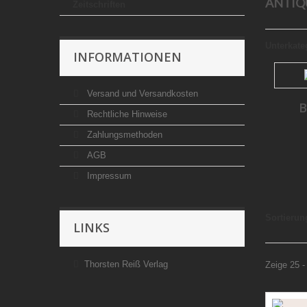
ANTIQ
Zeitschriften
Unterkate
INFORMATIONEN
Versand und Versandkosten
B
Rechtliche Hinweise
Zahlungsmethoden
AGB
Impressum
Sortierun
LINKS
Thorsten Reiß Verlag
Zeige 25 -