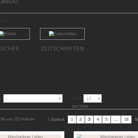
UARIAT
gorien
ÜCHER
ZEITSCHRIFTEN
g
Zeigen
pro Seite
 36 von 210 Artikeln
Zurück
1
2
3
4
5
...
18
W