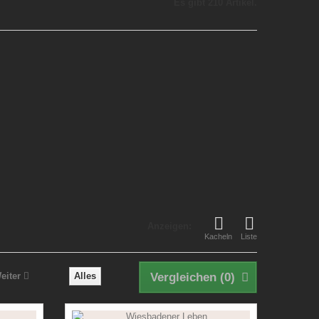
Es gibt 210 Artikel.
Anzeigen:
Kacheln
Liste
eiter
Alles
Vergleichen (
0
)