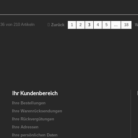
 36 von 210 Artikeln
Zurück
1
2
3
4
5
...
18
W
Ihr Kundenbereich
Ihre Bestellungen
Ihre Warenrücksendungen
Ihre Rückvergütungen
Ihre Adressen
Ihre persönlichen Daten