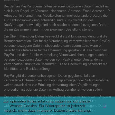
Bei den an PayPal übermittelten personenbezogenen Daten handelt es
sich in der Regel um Vorname, Nachname, Adresse, Email-Adresse, IP-
Adresse, Telefonnummer, Mobiltelefonnummer oder andere Daten, die
zur Zahlungsabwicklung notwendig sind. Zur Abwicklung des
Kaufvertrages notwendig sind auch solche personenbezogenen Daten,
die im Zusammenhang mit der jeweiligen Bestellung stehen.
Die Übermittlung der Daten bezweckt die Zahlungsabwicklung und die
Betrugsprävention. Der für die Verarbeitung Verantwortliche wird PayPal
personenbezogene Daten insbesondere dann übermitteln, wenn ein
berechtigtes Interesse für die Übermittlung gegeben ist. Die zwischen
PayPal und dem für die Verarbeitung Verantwortlichen ausgetauschten
personenbezogenen Daten werden von PayPal unter Umständen an
Wirtschaftsauskunfteien übermittelt. Diese Übermittlung bezweckt die
Identitäts- und Bonitätsprüfung.
PayPal gibt die personenbezogenen Daten gegebenenfalls an
verbundene Unternehmen und Leistungserbringer oder Subunternehmer
weiter, soweit dies zur Erfüllung der vertraglichen Verpflichtungen
erforderlich ist oder die Daten im Auftrag verarbeitet werden sollen.
Die betroffene Person hat die Möglichkeit, die Einwilligung zum Umgang
Zur optimalen Nutzererfahrung nutzen wir auf unserer
mit personenbezogenen Daten jederzeit gegenüber PayPal zu
widerrufen. Ein Widerruf wirkt sich nicht auf personenbezogene Daten
Website Cookies. Ein Widerspruch ist jederzeit
möglich, mehr dazu in unserer
aus, die zwingend zur (vertragsgemäßen) Zahlungsabwicklung
Datenschutzerklärung.
verarbeitet, genutzt oder übermittelt werden müssen.