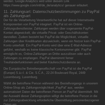
werden. Google Analytics wird unter diesem Link
https://www.google.com/intl/de_de/analytics/ genauer erläutert.
11. Zahlungsart: Datenschutzbestimmungen zu PayPal
als Zahlungsart
Der für die Verarbeitung Verantwortliche hat auf dieser Internetseite
Komponenten von PayPal integriert. PayPal ist ein Online-
Zahlungsdienstleister. Zahlungen werden über sogenannte PayPal-
Konten abgewickelt, die virtuelle Privat- oder Geschäftskonten
darstellen. Zudem besteht bei PayPal die Möglichkeit, virtuelle
Zahlungen über Kreditkarten abzuwickeln, wenn ein Nutzer kein PayPal-
Konto unterhält. Ein PayPal-Konto wird über eine E-Mail-Adresse
geführt, weshalb es keine klassische Kontonummer gibt. PayPal
ermöglicht es, Online-Zahlungen an Dritte auszulösen oder auch
Zahlungen zu empfangen. PayPal übernimmt ferner
Treuhänderfunktionen und bietet Käuferschutzdienste an.
Die Europäische Betreibergesellschaft von PayPal ist die PayPal
(Europe) S.à.r.l. & Cie. S.C.A., 22-24 Boulevard Royal, 2449
Luxembourg, Luxemburg.
Wählt die betroffene Person während des Bestellvorgangs in unserem
Online-Shop als Zahlungsmöglichkeit „PayPal“ aus, werden
automatisiert Daten der betroffenen Person an PayPal übermittelt. Mit
der Auswahl dieser Zahlungsoption willigt die betroffene Person in die
zur Zahlungsabwicklung erforderliche Übermittlung personenbezogener
Daten ein.