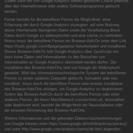
Zudem kann ein von Google Analytics bereits gesetzter Cookie jederzeit
über den Internetbrowser oder andere Softwareprogramme gelöscht
werden.
Ferner besteht für die betroffene Person die Möglichkeit, einer
Erfassung der durch Google Analytics erzeugten, auf eine Nutzung
dieser Internetseite bezogenen Daten sowie der Verarbeitung dieser
Daten durch Google zu widersprechen und eine solche zu verhindern.
Hierzu muss die betroffene Person ein Browser-Add-On unter dem Link
https://tools.google.com/dlpage/gaoptout herunterladen und installieren.
Dieses Browser-Add-On teilt Google Analytics über JavaScript mit,
dass keine Daten und Informationen zu den Besuchen von
Internetseiten an Google Analytics übermittelt werden dürfen. Die
Installation des Browser-Add-Ons wird von Google als Widerspruch
gewertet. Wird das informationstechnologische System der betroffenen
Person zu einem späteren Zeitpunkt gelöscht, formatiert oder neu
installiert, muss durch die betroffene Person eine erneute Installation
des Browser-Add-Ons erfolgen, um Google Analytics zu deaktivieren.
Sofern das Browser-Add-On durch die betroffene Person oder einer
anderen Person, die ihrem Machtbereich zuzurechnen ist, deinstalliert
oder deaktiviert wird, besteht die Möglichkeit der Neuinstallation oder
der erneuten Aktivierung des Browser-Add-Ons.
Weitere Informationen und die geltenden Datenschutzbestimmungen
von Google können unter https://www.google.de/intl/de/policies/privacy/
und unter http://www.google.com/analytics/terms/de.html abgerufen