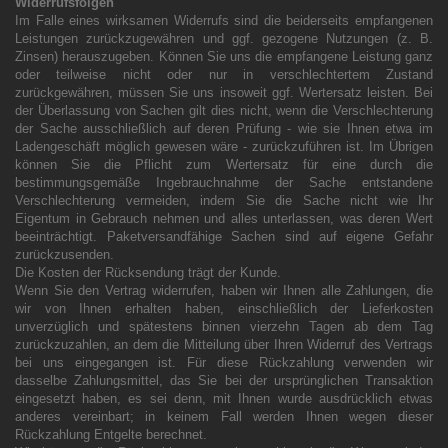
Widerrufsfolgen
Im Falle eines wirksamen Widerrufs sind die beiderseits empfangenen
Leistungen zurückzugewähren und ggf. gezogene Nutzungen (z. B.
Zinsen) herauszugeben. Können Sie uns die empfangene Leistung ganz
oder teilweise nicht oder nur in verschlechtertem Zustand
zurückgewähren, müssen Sie uns insoweit ggf. Wertersatz leisten. Bei
der Überlassung von Sachen gilt dies nicht, wenn die Verschlechterung
der Sache ausschließlich auf deren Prüfung - wie sie Ihnen etwa im
Ladengeschäft möglich gewesen wäre - zurückzuführen ist. Im Übrigen
können Sie die Pflicht zum Wertersatz für eine durch die
bestimmungsgemäße Ingebrauchnahme der Sache entstandene
Verschlechterung vermeiden, indem Sie die Sache nicht wie Ihr
Eigentum in Gebrauch nehmen und alles unterlassen, was deren Wert
beeinträchtigt. Paketversandfähige Sachen sind auf eigene Gefahr
zurückzusenden.
Die Kosten der Rücksendung trägt der Kunde.
Wenn Sie den Vertrag widerrufen, haben wir Ihnen alle Zahlungen, die
wir von Ihnen erhalten haben, einschließlich der Lieferkosten
unverzüglich und spätestens binnen vierzehn Tagen ab dem Tag
zurückzuzahlen, an dem die Mitteilung über Ihren Widerruf des Vertrags
bei uns eingegangen ist. Für diese Rückzahlung verwenden wir
dasselbe Zahlungsmittel, das Sie bei der ursprünglichen Transaktion
eingesetzt haben, es sei denn, mit Ihnen wurde ausdrücklich etwas
anderes vereinbart; in keinem Fall werden Ihnen wegen dieser
Rückzahlung Entgelte berechnet.