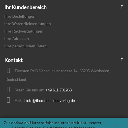
Ihr Kundenbereich
Ihre Bestellungen
Ihre Warenrücksendungen
Ihre Rückvergütungen
Ihre Adressen
Ihre persönlichen Daten
Kontakt
Thorsten Reiß Verlag, Hundsgasse 14, 65205 Wiesbaden,
Deutschland
Rufen Sie uns an:
+49 611 701963
E-Mail
info@thorsten-reiss-verlag.de
Zur optimalen Nutzererfahrung nutzen wir auf unserer
© 2026 - E-Commerce Software von PrestaShop™