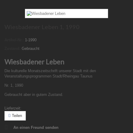
Wiesbadener Leben 1, 1990
Artikel-Nr.:
1-1990
Zustand:
Gebraucht
Wiesbadener Leben
Die kulturelle Monatszeitschrift unserer Stadt mit den
Veranstaltungsprogrammen Stadt/Rheingau Taunus
Nr. 1, 1990
Gebraucht aber in gutem Zustand.
Lieferzeit:
Teilen
An einen Freund senden