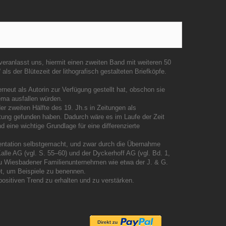
eranlasst uns, hiermit einen zweiten Band mit weiteren 50
ls der Blütezeit der lithografisch gestalteten Briefköpfe.
rneut als Autorin zur Verfügung gestellt hat, obschon sie
ema ausfallen würden.
er zweiten Hälfte des 19. Jh.s in Zeitungen als
tung gefunden haben. Dadurch wäre es im Laufe der Zeit
 eine wichtige Grundlage für eine differenzierte
mentation selbstgemacht, und zwar durch die Übernahme
le AG (vgl. S. 55–60) und der Dyckerhoff AG (vgl. Bd. 1,
u Wiesbadener Familienunternehmen wie etwa der J. & G.
t, um Beispiele zu benennen.
ositiven Trend zu erhalten und zu verstärken.