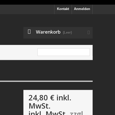
Kontakt
Anmelden
Warenkorb
(Leer)
24,80 €
inkl.
MwSt.
inkl. MwSt.
zzgl.