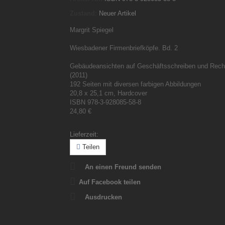
Zustand:
Neuer Artikel
Margrit Spiegel
Wiesbadener Firmenbriefköpfe. Bd. 2
Gebäudeansichten auf Geschäftsschreiben und Rec
(2011)
192 Seiten mit diversen farbigen Abbildungen
20,8 x 25,1 cm, Hardcover
ISBN 978-3-928085-58-8
24,80 €
Lieferzeit:
Teilen
An einen Freund senden
Auf Facebook teilen
Ausdrucken