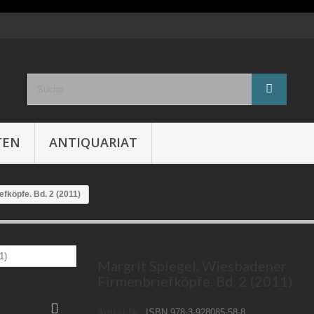
TEN
ANTIQUARIAT
fköpfe. Bd. 2 (2011)
Margrit Spiegel, Wiesbadener
Firmenbriefköpfe. Bd. 2 (2011)
Artikel-Nr.:
ISBN 978-3-928085-58-8