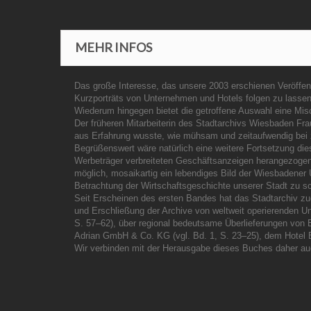
MEHR INFOS
Das große Interesse, das unsere 2003 erschienen Veröffent
Kurzporträts von Unternehmen und Hotels folgen zu lassen. D
Wiederum hingegen bietet die getroffene Auswahl eine Mi
Der früheren Mitarbeiterin des Stadtarchivs Wiesbaden Frau
aus Erfahrung wusste, wie mühsam und zeitaufwendig bei 
Begrüßenswert wäre natürlich eine weitere Fortsetzung dies
Werbeträger verbreiteten Geschäftsanzeigen herangezogen
möglich, mosaikartig ein lebendiges Bild der Wiesbadener U
Betrachtung der Wirtschaftsgeschichte unserer Stadt zu s
Seit Erscheinen des ersten Bandes hat das Stadtarchiv zu
und Erschließung der Archive von weltweit operierenden U
S. 57–62), über regional bedeutsame Überlieferungen vo
Adrian GmbH & Co. KG (vgl. Bd. 1, S. 23–25), dem Hotel 
Wir verbinden mit der Herausgabe dieses Buches daher auch