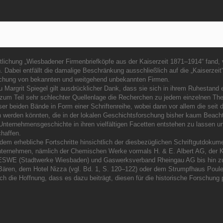
lichung „Wiesbadener Firmenbriefköpfe aus der Kaiserzeit 1871–1914“ fand, v
abei entfällt die damalige Beschränkung ausschließlich auf die „Kaiserzeit“ a
schung von bekannten und weitgehend unbekannten Firmen.
 Margrit Spiegel gilt ausdrücklicher Dank, dass sie sich in ihrem Ruhestand e
zum Teil sehr schlechter Quellenlage die Recherchen zu jedem einzelnen Th
er beiden Bände in Form einer Schriftenreihe, wobei dann vor allem die seit d
 werden könnten, die in der lokalen Geschichtsforschung bisher kaum Beach
nternehmensgeschichte in ihren vielfältigen Facetten entstehen zu lassen und
chaffen.
dem erhebliche Fortschritte hinsichtlich der diesbezüglichen Schriftgutdoku
nternehmen, nämlich der Chemischen Werke vormals H. & E. Albert AG, der Kal
n ESWE (Stadtwerke Wiesbaden) und Gaswerksverband Rheingau AG bis hin z
Bären, dem Hotel Nizza (vgl. Bd. 1, S. 120–122) oder dem Strumpfhaus Poule
 die Hoffnung, dass es dazu beiträgt, diesen für die historische Forschung p