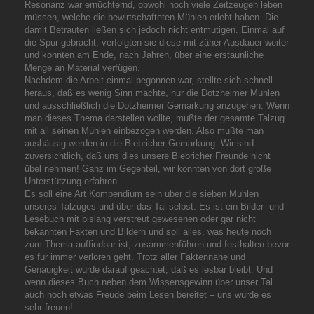
Resonanz war ernüchternd, obwohl noch viele Zeitzeugen leben
müssen, welche die bewirtschafteten Mühlen erlebt haben. Die
damit Betrauten ließen sich jedoch nicht entmutigen. Einmal auf
die Spur gebracht, verfolgten sie diese mit zäher Ausdauer weiter
und konnten am Ende, nach Jahren, über eine erstaunliche
Menge an Material verfügen.
Nachdem die Arbeit einmal begonnen war, stellte sich schnell
heraus, daß es wenig Sinn machte, nur die Dotzheimer Mühlen
und ausschließlich die Dotzheimer Gemarkung anzugehen. Wenn
man dieses Thema darstellen wollte, mußte der gesamte Talzug
mit all seinen Mühlen einbezogen werden. Also mußte man
aushäusig werden in die Biebricher Gemarkung. Wir sind
zuversichtlich, daß uns dies unsere Biebricher Freunde nicht
übel nehmen! Ganz im Gegenteil, wir konnten von dort große
Unterstützung erfahren.
Es soll eine Art Kompendium sein über die sieben Mühlen
unseres Talzuges und über das Tal selbst. Es ist ein Bilder- und
Lesebuch mit bislang verstreut gewesenen oder gar nicht
bekannten Fakten und Bildern und soll alles, was heute noch
zum Thema auffindbar ist, zusammenführen und festhalten bevor
es für immer verloren geht. Trotz aller Faktennähe und
Genauigkeit wurde darauf geachtet, daß es lesbar bleibt. Und
wenn dieses Buch neben dem Wissensgewinn über unser Tal
auch noch etwas Freude beim Lesen bereitet – uns würde es
sehr freuen!