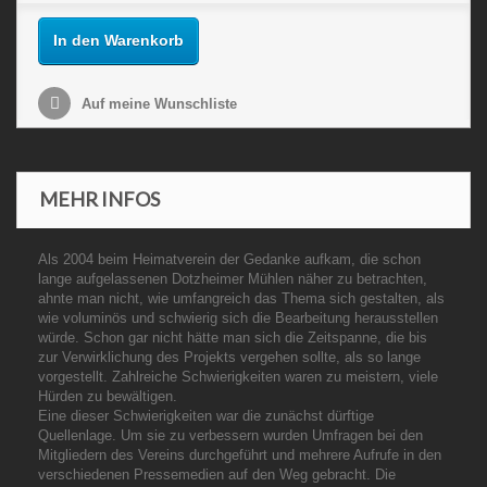
In den Warenkorb
Auf meine Wunschliste
MEHR INFOS
Als 2004 beim Heimatverein der Gedanke aufkam, die schon
lange aufgelassenen Dotzheimer Mühlen näher zu betrachten,
ahnte man nicht, wie umfangreich das Thema sich gestalten, als
wie voluminös und schwierig sich die Bearbeitung herausstellen
würde. Schon gar nicht hätte man sich die Zeitspanne, die bis
zur Verwirklichung des Projekts vergehen sollte, als so lange
vorgestellt. Zahlreiche Schwierigkeiten waren zu meistern, viele
Hürden zu bewältigen.
Eine dieser Schwierigkeiten war die zunächst dürftige
Quellenlage. Um sie zu verbessern wurden Umfragen bei den
Mitgliedern des Vereins durchgeführt und mehrere Aufrufe in den
verschiedenen Pressemedien auf den Weg gebracht. Die