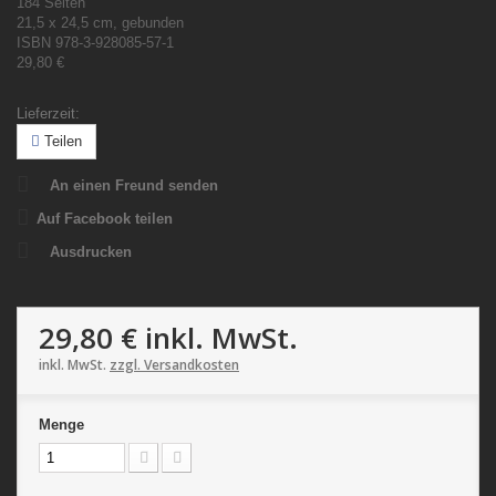
184 Seiten
21,5 x 24,5 cm, gebunden
ISBN 978-3-928085-57-1
29,80 €
Lieferzeit:
Teilen
An einen Freund senden
Auf Facebook teilen
Ausdrucken
29,80 €
inkl. MwSt.
inkl. MwSt.
zzgl. Versandkosten
Menge