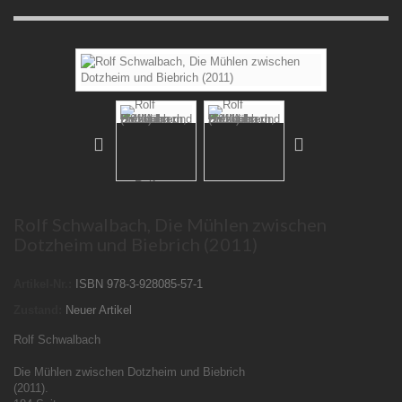
Rolf Schwalbach, Die Mühlen zwischen
Dotzheim und Biebrich (2011)
Artikel-Nr.:
ISBN 978-3-928085-57-1
Zustand:
Neuer Artikel
Rolf Schwalbach
Die Mühlen zwischen Dotzheim und Biebrich
(2011).