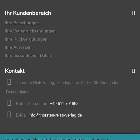
Ihr Kundenbereich
Ihre Bestellungen
Ihre Warenrücksendungen
Ihre Rückvergütungen
Ihre Adressen
Ihre persönlichen Daten
Kontakt
Thorsten Reiß Verlag, Hundsgasse 14, 65205 Wiesbaden,
Deutschland
Rufen Sie uns an:
+49 611 701963
E-Mail
info@thorsten-reiss-verlag.de
Zur optimalen Nutzererfahrung nutzen wir auf unserer
© 2026 - E-Commerce Software von PrestaShop™