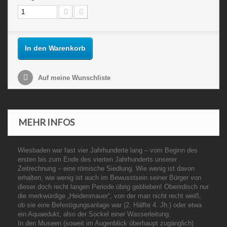
In den Warenkorb
Auf meine Wunschliste
MEHR INFOS
Wiesbaden war fast vier Jahrhunderte lang – vom Beginn des
ersten bis zum Ende des vierten Jahrhunderts unserer
Zeitrechnung – eine römische Siedlung. Wie wenig ist davon
erhalten, wie wenig ist auch im Bewusstsein seiner Bürger von
dieser doch recht langen Periode übrig geblieben! Oberirdisch nur
die merkwürdige „Heidenmauer“, von der man nicht recht weiß,
ob sie eine Befestigungsanlage war (2. Hälfte 4. Jh.) oder etwa
ein Aquaedukt, also der Sockel einer Wasserleitung.
In den Museen (soweit im Augenblick überhaupt zugänglich)