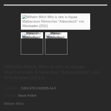
Wilhelm Milch, Who is who in Aquae
Mattiacorum. Römisches "Adressbuch" von
Wiesbaden (2011)
Artikel-Nr.:
ISBN 978-3-928085-54-0
Zustand:
Neuer Artikel
Wilhelm Milch