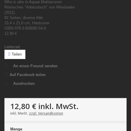
Who is who in Aquae Mattiacorum
Römisches "Adressbuch" von Wiesbaden
(2011).
92 Seiten, diverse Abb.
15,4 x 21,6 cm, Hardcover
ISBN 978-3-928085-54-0
12,80 €
Lieferzeit:
Teilen
An einen Freund senden
Auf Facebook teilen
Ausdrucken
12,80 €
inkl. MwSt.
inkl. MwSt.
zzgl. Versandkosten
Menge