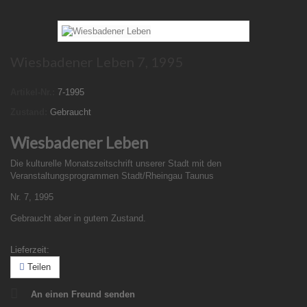
Wiesbadener Leben 7, 1995
Artikel-Nr.:
7-1995
Zustand:
Gebraucht
Wiesbadener Leben
Die kulturelle Monatszeitschrift unserer Stadt mit den
Veranstaltungsprogrammen Stadt/Rheingau Taunus
Nr. 7, 1995
Gebraucht aber in gutem Zustand.
Lieferzeit:
Teilen
An einen Freund senden