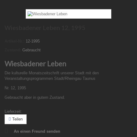
Wiesbadener Leben 12, 1995
Artikel-Nr.:
12-1995
Zustand:
Gebraucht
Wiesbadener Leben
Die kulturelle Monatszeitschrift unserer Stadt mit den
Veranstaltungsprogrammen Stadt/Rheingau Taunus
Nr. 12, 1995
Gebraucht aber in gutem Zustand.
Lieferzeit:
Teilen
An einen Freund senden