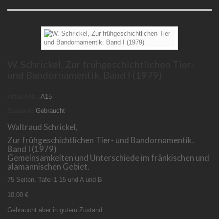
W. Schrickel, Zur frühgeschichtlichen Tier-
und Bandornamentik. Band I (1979)
Artikel-Nr.:
A15
Zustand:
Gebraucht
Waltraud Schrickel,
Zur frühgeschichtlichen Tier- und Bandornamentik.
Band I (1979)
Gemeinsamkeiten und Unterschiede im fränkischen und
alamannischen Gebiet.
75 Seiten, Tafel 1-15 und A und B
10,00 €
Gebraucht aber in gutem Zustand