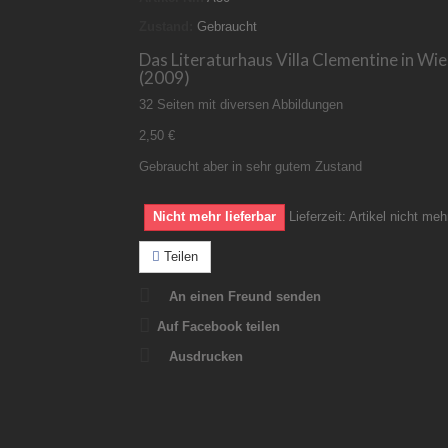
Zustand:
Gebraucht
Das Literaturhaus Villa Clementine in Wi
(2009)
32 Seiten mit diversen Abbildungen
2,50 €
Gebraucht aber in sehr gutem Zustand
Nicht mehr lieferbar
Lieferzeit:
Artikel nicht meh
Teilen
An einen Freund senden
Auf Facebook teilen
Ausdrucken