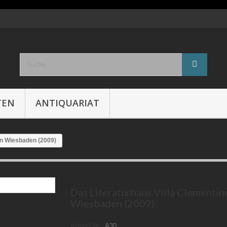
TEN
ANTIQUARIAT
in Wiesbaden (2009)
Das Literaturhaus Villa Clementine
Wiesbaden (2009)
Artikel-Nr.:
A30