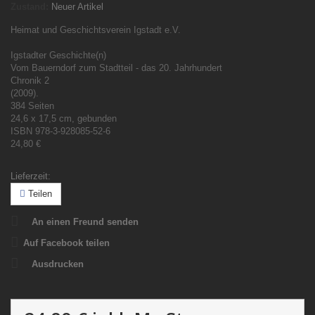
Zustand:
Neuer Artikel
Heimat und Geschichtsverein Igstadt e.V.
Igstadter Geschichte(n)
Vom Bauerndorf zum Stadtteil - das 20. Jahrhundert
Chronik 2
(2009).
384 Seiten
24,6 x 17,5 cm, gebunden
ISBN 978-3-928085-52-6
24,80 €
Lieferzeit:
Teilen
An einen Freund senden
Auf Facebook teilen
Ausdrucken