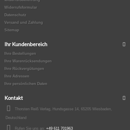
Widerrufsformular
Datenschutz
Versand und Zahlung
Sitemap
Ihr Kundenbereich
Ihre Bestellungen
Ihre Warenrücksendungen
Ihre Rückvergütungen
Ihre Adressen
Ihre persönlichen Daten
Kontakt
Thorsten Reiß Verlag, Hundsgasse 14, 65205 Wiesbaden,
Deutschland
Rufen Sie uns an:
+49 611 701963