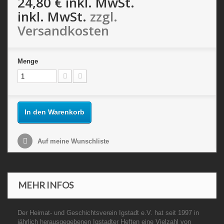
24,80 €
inkl. MwSt.
inkl. MwSt.
zzgl.
Versandkosten
Menge
In den Warenkorb
Auf meine Wunschliste
MEHR INFOS
Der Heimat- und Geschichtsverein Igstadt e.V. hat seit 1997 in
jährlich herausgegebenen Igstadter Heften eine Vielzahl von