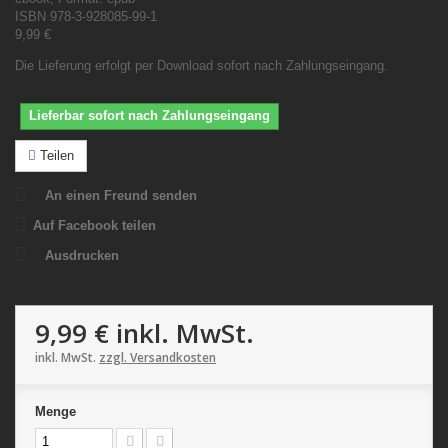
ISBN 978-3-928085-99-1
9,99 €
Die Lieferung erfolgt per Download sofort nach Zahlungseingang.
Lieferbar sofort nach Zahlungseingang
Teilen
An einen Freund senden
Auf Facebook teilen
Ausdrucken
9,99 €
inkl. MwSt.
inkl. MwSt.
zzgl. Versandkosten
Menge