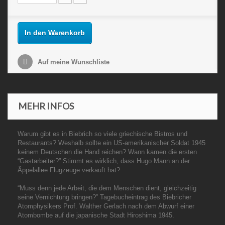
In den Warenkorb
Auf meine Wunschliste
MEHR INFOS
Warum gibt es in Biebrich so viele griechische Bistros und
Restaurants? Weshalb sollte ein US-amerikanischer Soldat 1945
keinem Deutschen die Hand reichen? Wann kamen die ersten
“Gastarbeiter?” Stimmt es wirklich, dass Hugo Mann an der
Äppelallee Flugzeuge verkauft hat?
“Muss denn jede Arbeit, die dem Menschen dient, gleichzeitig
seine Vernichtung bringen?” Tagebucheintrag des Biebricher
Atomphysikers Prof. Walther Gerlach nach dem Abwurf einer
Atombombe auf die japanische Stadt Hiroshima 1945.