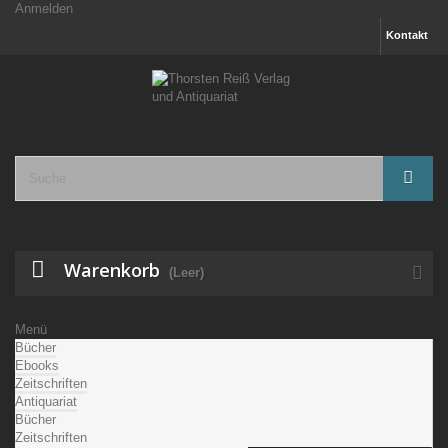
Anmelden
Kontakt
Warenkorb
(Leer)
Menü
Bücher
Ebooks
Zeitschriften
Antiquariat
Bücher
Zeitschriften