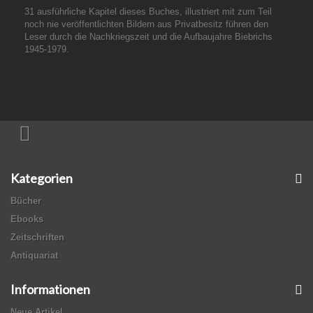
31 ausführliche Kapitel dieses Buches, illustriert mit zum Teil
noch nie veröffentlichten Bildern aus Privatbesitz führen den
Leser durch die Nachkriegszeit und die Aufbaujahre Biebrichs
1945-1979.
Kategorien
Bücher
Ebooks
Zeitschriften
Antiquariat
Informationen
Neue Artikel