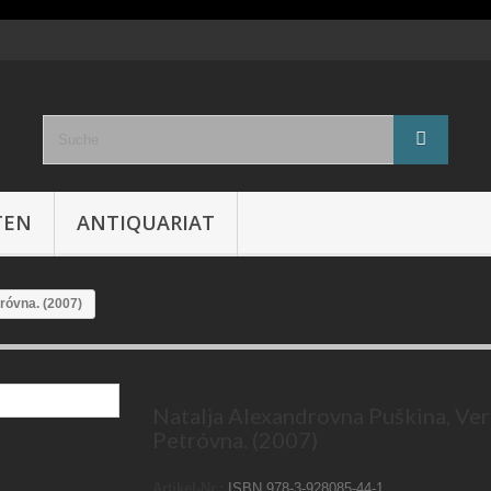
TEN
ANTIQUARIAT
róvna. (2007)
Natalja Alexandrovna Puškina, Ver
Petróvna. (2007)
Artikel-Nr.:
ISBN 978-3-928085-44-1