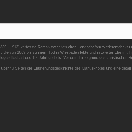
36 - 1913) verfasste Roman zwischen alten Handschriften wiederentdeckt und 
 die von 1869 bis zu ihrem Tod in Wiesbaden lebte und in zweiter Ehe mit Pri
elsgesellschaft des 19. Jahrhunderts. Vor dem Hintergrund des zaristischen R
über 40 Seiten die Entstehungsgeschichte des Manuskriptes und eine detailli