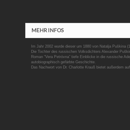
MEHR INFOS
Im Jahr 2002 wurde dieser um 1880 von Natalja Puškina (18
Die Tochter des russischen Volksdichters Alexander Puškin,
Roman “Vera Petróvna” tiefe Einblicke in die russische Ad
autobiographisch gefärbte Geschichte.
Das Nachwort von Dr. Charlotte Krauß bietet außerdem auf 