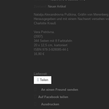
Zustand:
Neuer Artikel
Natalja Alexandrovna Puškina, Gräfin von Merenberg
Herausgegeben und mit einem Nachwort versehen v
Charlotte Krauß
Vera Petróvna.
(2007).
344 Seiten mit 8 Farbtafeln
20 x 12,5 cm, kartoniert
ISBN 978-3-928085-44-1
16,80 €
Lieferzeit:
Teilen
An einen Freund senden
Auf Facebook teilen
Ausdrucken