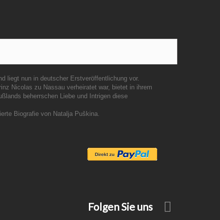
liegt nun in deutscher Erstveröffentlichung vor.
nz Nicolas zu Nassau verheiratet war, bietet in ihrem
ußlands beherrschen Liebe und Intrigen diese
erte Biografie von Natalja Puškina.
Folgen Sie uns