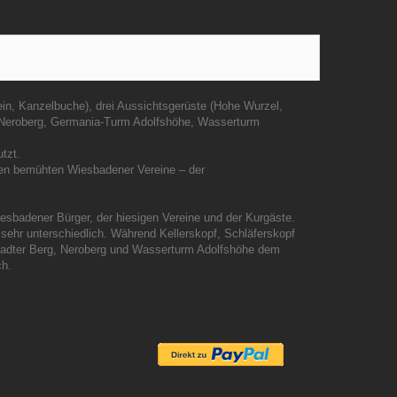
ein, Kanzelbuche), drei Aussichtsgerüste (Hohe Wurzel,
, Neroberg, Germania-Turm Adolfshöhe, Wasserturm
tzt.
gen bemühten Wiesbadener Vereine – der
esbadener Bürger, der hiesigen Vereine und der Kurgäste.
ehr unterschiedlich. Während Kellerskopf, Schläferskopf
rstadter Berg, Neroberg und Wasserturm Adolfshöhe dem
ch.