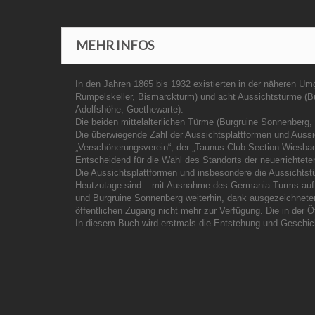
MEHR INFOS
In den Jahren 1865 bis 1932 existierten in der näheren Um
Rumpelskeller, Bismarckturm) und acht Aussichtstürme (B
Adolfshöhe, Goethewarte).
Die beiden mittelalterlichen Türme (Burgruine Sonnenberg,
Die überwiegende Zahl der Aussichtsplattformen und Auss
„Verschönerungsverein“, der „Taunus-Club Section Wiesbad
Entscheidend für die Wahl des Standorts der neuerrichtet
Die Aussichtsplattformen und insbesondere die Aussichtst
Heutzutage sind – mit Ausnahme des Germania-Turms auf de
und Burgruine Sonnenberg weiterhin, dank ausgezeichneten
öffentlichen Zugang nicht mehr zur Verfügung. Die in der Ö
In diesem Buch wird erstmals die Entstehung und Geschic