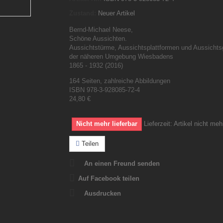
Zustand:
Neuer Artikel
Bernd-Michael Neese,
Schöne Aussichten.
Aussichtstürme, Aussichtsplattformen und Aussichts
der näheren Umgebung Wiesbadens
1865 - 1932 (2016)
164 Seiten, zahlreiche Abbildungen
ISBN 978-3-928085-72-4
24,80 €
Nicht mehr lieferbar
Lieferzeit:
Artikel nicht meh
Teilen
An einen Freund senden
Auf Facebook teilen
Ausdrucken