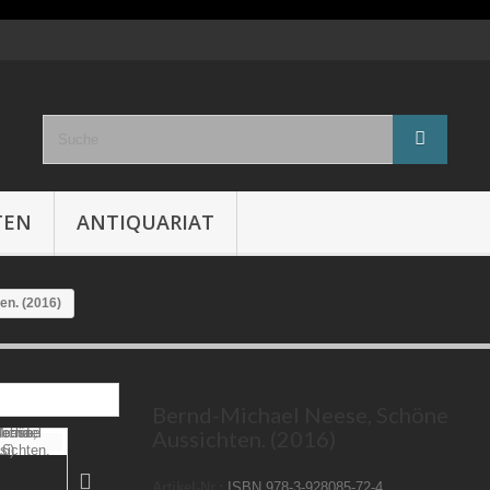
TEN
ANTIQUARIAT
en. (2016)
Bernd-Michael Neese, Schöne
Aussichten. (2016)
Artikel-Nr.:
ISBN 978-3-928085-72-4