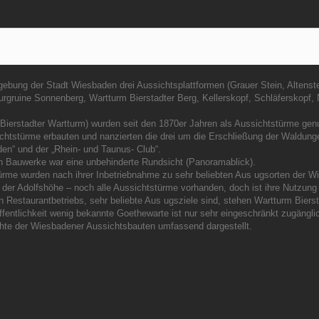
gebung der Stadt Wiesbaden drei Aussichtsplattformen (Grauer Stein, Altenst
urgruine Sonnenberg, Wartturm Bierstadter Berg, Kellerskopf, Schläferskopf
 Bierstadter Wartturm) wurden seit den 1870er Jahren als Aussichtstürme genu
ichtstürme erbauten und nanzierten die drei um die Erschließung der Waldun
en“ und der „Rhein- und Taunus- Club“.
en Bauwerke war eine unbehinderte Rundsicht (Panoramablick).
ürme wurden nach ihrer Inbetriebnahme zu sehr beliebten Aus ugsorten der Wi
r Adolfshöhe – noch alle Aussichtstürme vorhanden, doch ist ihre Nutzung s
 Restaurantbetriebs, sehr beliebte Aus ugsziele sind, stehen Wartturm Bie
ffentlichkeit wenig bekannte Goethewarte ist nur sehr eingeschränkt zugängli
hte der Wiesbadener Aussichtsbauten umfassend dargestellt.