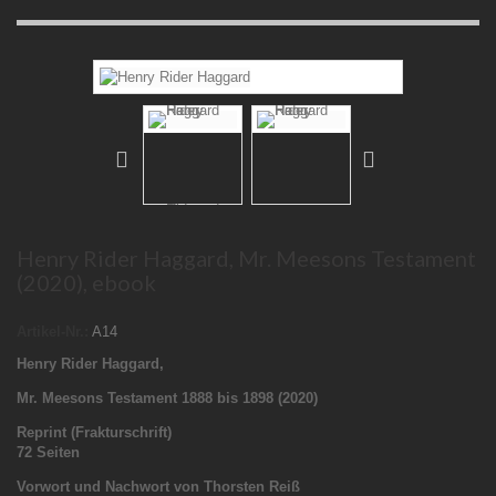
Henry Rider Haggard, Mr. Meesons Testament
(2020), ebook
Artikel-Nr.:
A14
Henry Rider Haggard,
Mr. Meesons Testament 1888 bis 1898 (2020)
Reprint (Frakturschrift)
72 Seiten
Vorwort und Nachwort von Thorsten Reiß