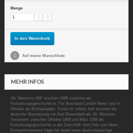
Menge
In den Warenkorb
Auf meine Wunschliste
MEHR INFOS
‚Mr. Meeson‘s Will‘ erschien 1888 zunächst als
Fortsetzungsgeschichte in ‚The Illustrated London News‘ und im
Oktober als Buchausgabe. Schon im selben Jahr erschien die
deutsche Übersetzung von Karl Biesendahl als ‚Mr. Meesons
Testament‘ zwischen Oktober 1888 und März 1889 als
Fortsetzungsgeschichte in der Zeitschrift ‚Vom Fels zum Meer‘.
Erstaunlicherweise folgte bis heute keine deutschsprachige