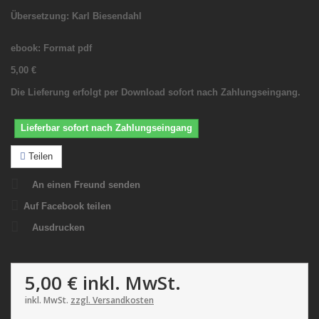
Übersetzung: Karl Biesendahl
ebook: Format pdf
5,00 €
Die Lieferung erfolgt per Download sofort nach Zahlungseingang.
Lieferbar sofort nach Zahlungseingang
Teilen
An einen Freund senden
Auf Facebook teilen
Ausdrucken
5,00 €
inkl. MwSt.
inkl. MwSt.
zzgl. Versandkosten