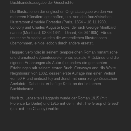
Buchhandelsausgabe der Geschichte.
Die Illustrationen der englischen Originalausgabe wurden von
mehreren Künstlern geschaffen, u.a. von den französischen
Illustratoren Amédée Forestier (Paris, 1854 – 18.11.1930,
London) und Charles Auguste Loye, der sich George Montbard
nannte (Montbard, 02.08.1841 – Dinard, 05.08.1905). Für die
deutsche Ausgabe wurden die wesentlichen Illustrationen
übernommen, einige jedoch durch andere ersetzt.
Haggard verbindet in seinem temporeichen Roman romantische
und dramatische Abenteuerelemente, soziale Mißstände und die
eigenen Erfahrungen als Autor (besonders die gemachten
Erfahrungen mit seinem ersten Buch ‚Cetywayo and His White
Neighbours‘ von 1882, dessen erste Auflage ihm einen Verlust
von 50 Pfund einbrachte) und Jurist mit einer zeitgenössischen
Anekdote. Dabei übt er heftige Kritik an der britischen
Buchindustrie.
Noch zu Lebzeiten Haggards wurde der Roman 1915 (mit
Florence La Badie) und 1916 mit dem Titel ‚The Grasp of Greed‘
(u.a. mit Lon Chaney) verfilmt.