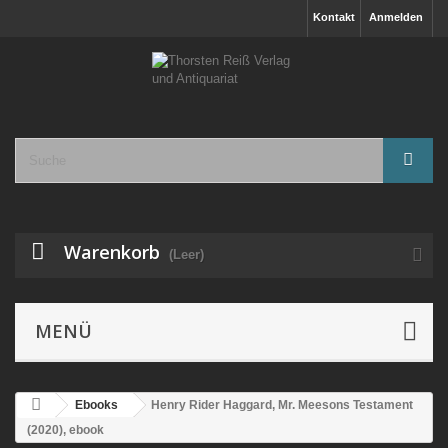
Kontakt
Anmelden
Warenkorb
(Leer)
MENÜ
Ebooks
Henry Rider Haggard, Mr. Meesons Testament
(2020), ebook