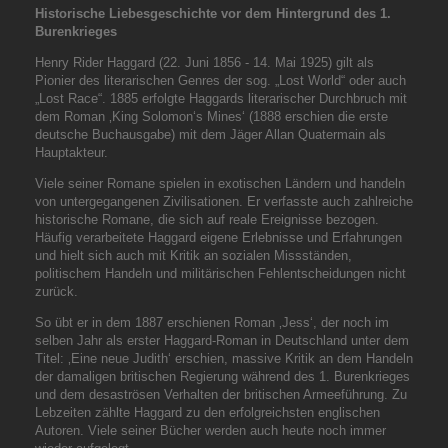
Historische Liebesgeschichte vor dem Hintergrund des 1.
Burenkrieges
Henry Rider Haggard (22. Juni 1856 - 14. Mai 1925) gilt als
Pionier des literarischen Genres der sog. „Lost World“ oder auch
„Lost Race“. 1885 erfolgte Haggards literarischer Durchbruch mit
dem Roman ‚King Solomon‘s Mines‘ (1888 erschien die erste
deutsche Buchausgabe) mit dem Jäger Allan Quatermain als
Hauptakteur.
Viele seiner Romane spielen in exotischen Ländern und handeln
von untergegangenen Zivilisationen. Er verfasste auch zahlreiche
historische Romane, die sich auf reale Ereignisse bezogen.
Häufig verarbeitete Haggard eigene Erlebnisse und Erfahrungen
und hielt sich auch mit Kritik an sozialen Missständen,
politischem Handeln und militärischen Fehlentscheidungen nicht
zurück.
So übt er in dem 1887 erschienen Roman ‚Jess‘, der noch im
selben Jahr als erster Haggard-Roman in Deutschland unter dem
Titel: ‚Eine neue Judith‘ erschien, massive Kritik an dem Handeln
der damaligen britischen Regierung während des 1. Burenkrieges
und dem desaströsen Verhalten der britischen Armeeführung. Zu
Lebzeiten zählte Haggard zu den erfolgreichsten englischen
Autoren. Viele seiner Bücher werden auch heute noch immer