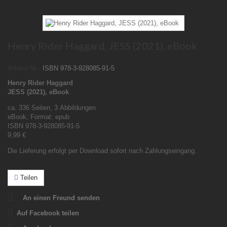
Henry Rider Haggard, JESS (2021), eBook
Artikel-Nr.:
ISBN 978-3-928085-91-5
Henry Rider Haggard
JESS (2021), eBook
ca. 336 Seiten, 3 Abbildungen
eBook, Format: epub
ISBN 978-3-928085-91-5
9,99 €
Die Lieferung erfolgt per Download sofort nach Zahlungseingang.
Teilen
An einen Freund senden
Auf Facebook teilen