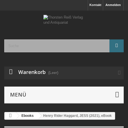
Kontakt
Anmelden
Warenkorb
(Leer)
MENÜ
Ebooks
Henry Rider Haggard, JESS (2021), eBook