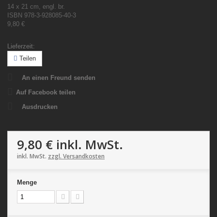
14 x 21 cm, engl. br.
ISBN 978-3-928085-40-3
9,80 €
Lieferzeit:
Teilen
An einen Freund senden
Auf Facebook teilen
Ausdrucken
9,80 €
inkl. MwSt.
inkl. MwSt.
zzgl. Versandkosten
Menge