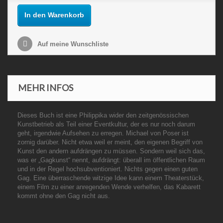
In den Warenkorb
Auf meine Wunschliste
MEHR INFOS
Dieses Buch ist eine Philippika wider den zeitgenössischen
Kunstbetrieb als Teil einer Eventkultur, der es nur noch darum
geht, irgendwie Aufsehen zu erregen. Michael von Poser ist
zornig darüber. Nicht etwa weil er meint, den eigenen Begriff von
Kunst den andern aufdrängen zu müssen. Sondern weil sich das,
was er „Gagkunst“ nennt, aufdrängt: überall im öffentlichen Raum
und in der Regel hochsubventioniert. Nichts gegen einen guten
Gag. Eine überraschende witzige Idee kann einem Theaterstück,
einem Film zu einer anregenden Wende verhelfen, das Kabarett
kommt ohne den Gag nicht aus.