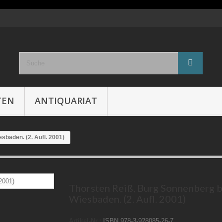
TEN
ANTIQUARIAT
sbaden. (2. Aufl. 2001)
Thorsten Reiß, Burg Sonnenberg b
Wiesbaden. (2. Aufl. 2001)
Artikel-Nr.:
ISBN 978-3-928085-26-7