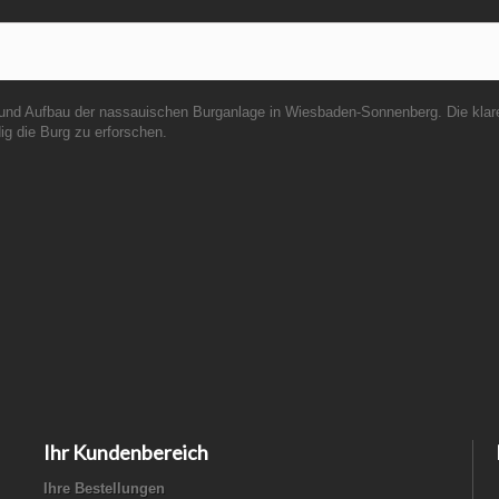
nd Aufbau der nassauischen Burganlage in Wiesbaden-Sonnenberg. Die klare
ig die Burg zu erforschen.
Ihr Kundenbereich
Ihre Bestellungen