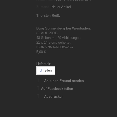
Zustand:
Neuer Artikel
Thorsten Reiß,
Burg Sonnenberg bei Wiesbaden.
(2. Aufl. 2001).
48 Seiten mit 29 Abbildungen
21 x 14,9 cm, geheftet
ISBN 978-3-928085-26-7
5,00 €
Lieferzeit:
Teilen
An einen Freund senden
Auf Facebook teilen
Ausdrucken