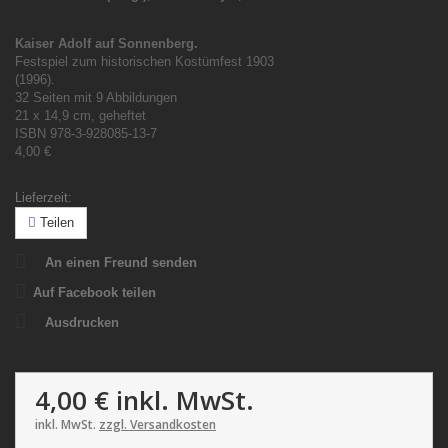
Kaiser Adolf auf Sonnenberg.
Festspiel zum historischen Kostümfest 1903
(1996).
32 Seiten mit 9 Abbildungen
21 x 14,9 cm, geheftet
ISBN 978-3-928085-13-7
4,00 €
Lieferzeit:
Teilen
An einen Freund senden
Auf Facebook teilen
Ausdrucken
4,00 €
inkl. MwSt.
inkl. MwSt.
zzgl. Versandkosten