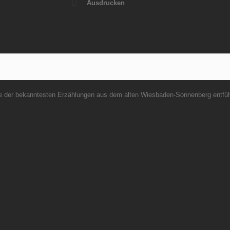
Ausdrucken
re der bekanntesten Erzählungen aus dem alten Wiesbaden-Sonnenberg entführ