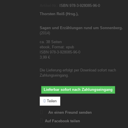
Artikel-Nr.:
ISBN 978-3-928085-96-0
Thorsten Reiß (Hrsg.),
Sagen und Erzählungen rund um Sonnenberg.
(2014)
ca. 38 Seiten
ebook, Format: epub
ISBN 978-3-928085-96-0
3,99 €
Die Lieferung erfolgt per Download sofort nach
Zahlungseingang.
Lieferbar sofort nach Zahlungseingang
Teilen
An einen Freund senden
Auf Facebook teilen