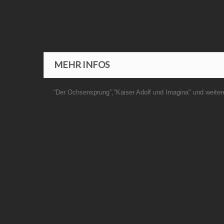
MEHR INFOS
“Der Ochsensprung”,"Kaiser Adolf und Imagina" und weite