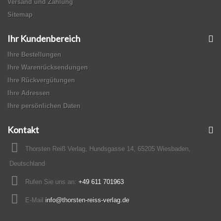
Versand und Zahlung
Sitemap
Ihr Kundenbereich
Ihre Bestellungen
Ihre Warenrücksendungen
Ihre Rückvergütungen
Ihre Adressen
Ihre persönlichen Daten
Kontakt
Thorsten Reiß Verlag, Hundsgasse 14, 65205 Wiesbaden,
Deutschland
Rufen Sie uns an:
+49 611 701963
E-Mail
info@thorsten-reiss-verlag.de