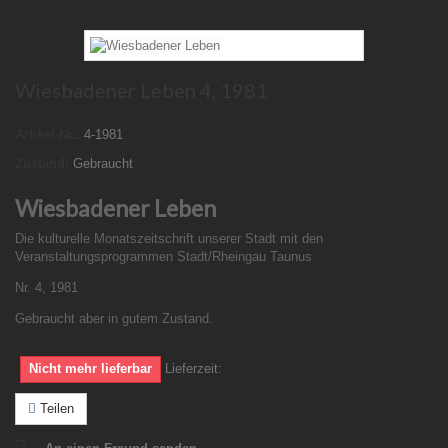
Wiesbadener Leben 4, 1981
Artikel-Nr.:
4-1981
Zustand:
Gebraucht
Wiesbadener Leben
Die kulturelle Monatszeitschrift unserer Stadt mit den
Veranstaltungsprogrammen Stadt/Rheingau Taunus
Nr. 4, 1981
Gebraucht aber in gutem Zustand.
Nicht mehr lieferbar
Lieferzeit:
Teilen